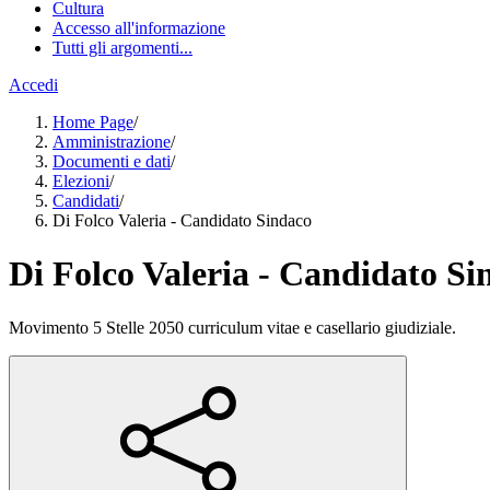
Cultura
Accesso all'informazione
Tutti gli argomenti...
Accedi
Home Page
/
Amministrazione
/
Documenti e dati
/
Elezioni
/
Candidati
/
Di Folco Valeria - Candidato Sindaco
Di Folco Valeria - Candidato Si
Movimento 5 Stelle 2050 curriculum vitae e casellario giudiziale.