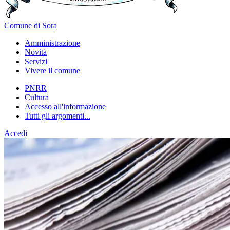
Comune di Sora
Amministrazione
Novità
Servizi
Vivere il comune
PNRR
Cultura
Accesso all'informazione
Tutti gli argomenti...
Accedi