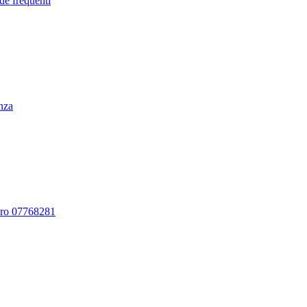
de frequenti
enza
ero 07768281