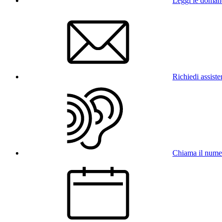
Leggi le doman
Richiedi assist
Chiama il num