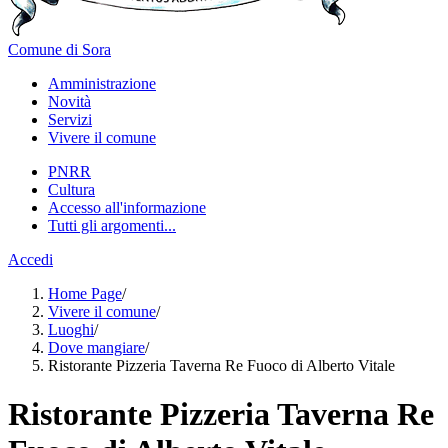
Comune di Sora
Amministrazione
Novità
Servizi
Vivere il comune
PNRR
Cultura
Accesso all'informazione
Tutti gli argomenti...
Accedi
Home Page
/
Vivere il comune
/
Luoghi
/
Dove mangiare
/
Ristorante Pizzeria Taverna Re Fuoco di Alberto Vitale
Ristorante Pizzeria Taverna Re