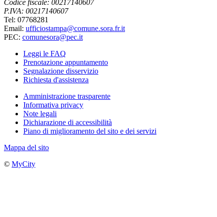
Codice fiscale: 00217140607
P.IVA: 00217140607
Tel: 07768281
Email:
ufficiostampa@comune.sora.fr.it
PEC:
comunesora@pec.it
Leggi le FAQ
Prenotazione appuntamento
Segnalazione disservizio
Richiesta d'assistenza
Amministrazione trasparente
Informativa privacy
Note legali
Dichiarazione di accessibilità
Piano di miglioramento del sito e dei servizi
Mappa del sito
©
MyCity