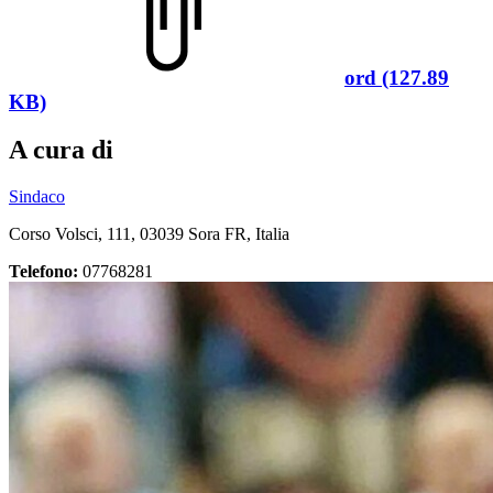
ord (127.89
KB)
A cura di
Sindaco
Corso Volsci, 111, 03039 Sora FR, Italia
Telefono:
07768281