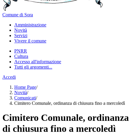
Comune di Sora
Amministrazione
Novità
Servizi
Vivere il comune
PNRR
Cultura
Accesso all'informazione
Tutti gli argomenti...
Accedi
Home Page
/
Novità
/
Comunicati
/
Cimitero Comunale, ordinanza di chiusura fino a mercoledì
Cimitero Comunale, ordinanza
di chiusura fino a mercoledì