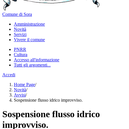
Comune di Sora
Amministrazione
Novità
Servizi
Vivere il comune
PNRR
Cultura
Accesso all'informazione
Tutti gli argomenti...
Accedi
Home Page
/
Novità
/
Avvisi
/
Sospensione flusso idrico improvviso.
Sospensione flusso idrico
improvviso.