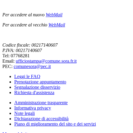
Per accedere al nuovo
WebMail
Per accedere al vecchio
WebMail
Codice fiscale: 00217140607
P.IVA: 00217140607
Tel: 07768281
Email:
ufficiostampa@comune.sora.fr.it
PEC:
comunesora@pec.it
Leggi le FAQ
Prenotazione appuntamento
Segnalazione disservizio
Richiesta d'assistenza
Amministrazione trasparente
Informativa privacy
Note legali
Dichiarazione di accessibilità
Piano di miglioramento del sito e dei servizi