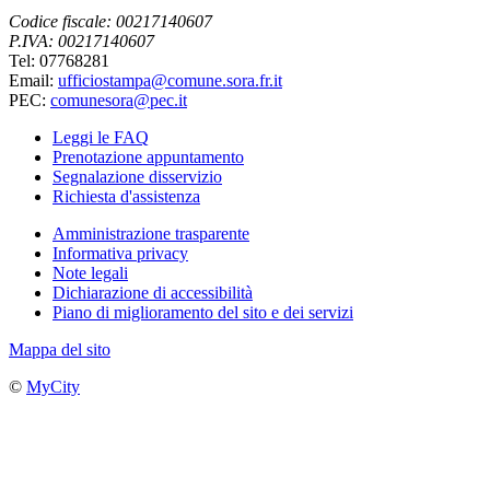
Codice fiscale: 00217140607
P.IVA: 00217140607
Tel: 07768281
Email:
ufficiostampa@comune.sora.fr.it
PEC:
comunesora@pec.it
Leggi le FAQ
Prenotazione appuntamento
Segnalazione disservizio
Richiesta d'assistenza
Amministrazione trasparente
Informativa privacy
Note legali
Dichiarazione di accessibilità
Piano di miglioramento del sito e dei servizi
Mappa del sito
©
MyCity