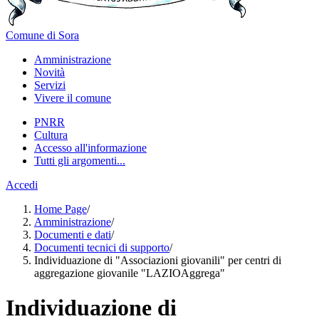
Comune di Sora
Amministrazione
Novità
Servizi
Vivere il comune
PNRR
Cultura
Accesso all'informazione
Tutti gli argomenti...
Accedi
Home Page
/
Amministrazione
/
Documenti e dati
/
Documenti tecnici di supporto
/
Individuazione di "Associazioni giovanili" per centri di
aggregazione giovanile "LAZIOAggrega"
Individuazione di